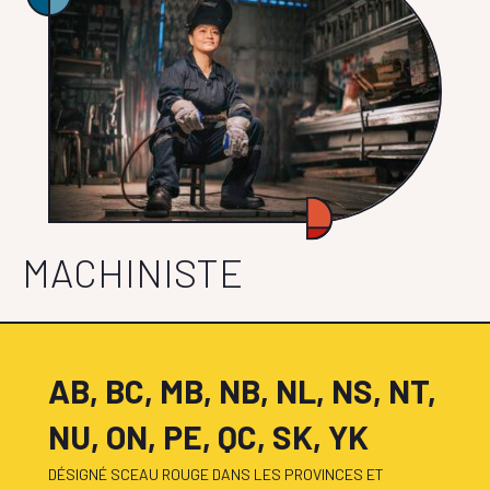
MACHINISTE
AB, BC, MB, NB, NL, NS, NT,
NU, ON, PE, QC, SK, YK
DÉSIGNÉ SCEAU ROUGE DANS LES PROVINCES ET